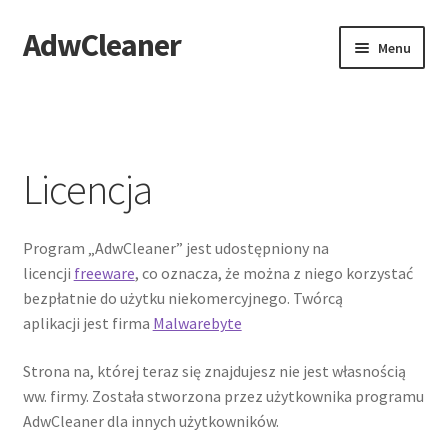
AdwCleaner
Przejdź
Przejdź
Menu
do
do
nawigacji
treści
Strona główna
Adware
Licencja
Pobierz program / download – AdwCleaner
Program „AdwCleaner” jest udostępniony na
AdwCleaner instrukcja
licencji
freeware
, co oznacza, że można z niego korzystać
bezpłatnie do użytku niekomercyjnego. Twórcą
AdwCleaner opinie
aplikacji jest firma
Malwarebyte
Licencja
Strona na, której teraz się znajdujesz nie jest własnością
ww. firmy. Została stworzona przez użytkownika programu
FAQ
AdwCleaner dla innych użytkowników.