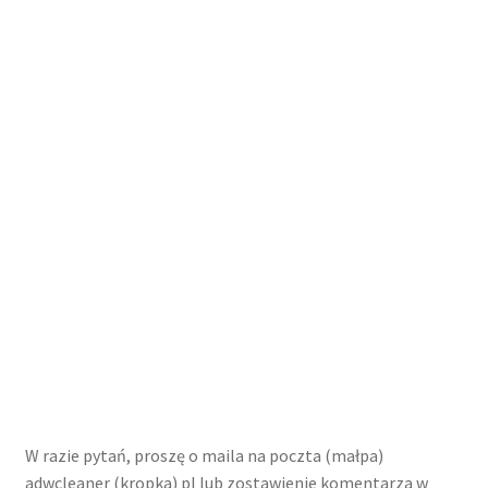
O stronie / kontakt
W razie pytań, proszę o maila na poczta (małpa)
adwcleaner (kropka) pl lub zostawienie komentarza w