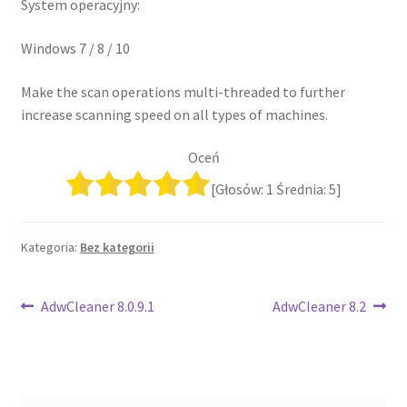
System operacyjny:
Windows 7 / 8 / 10
Make the scan operations multi-threaded to further
increase scanning speed on all types of machines.
Oceń
[Głosów:
1
Średnia:
5
]
Kategoria:
Bez kategorii
Nawigacja
Poprzedni
Następny
AdwCleaner 8.0.9.1
AdwCleaner 8.2
wpis:
wpis:
wpisu