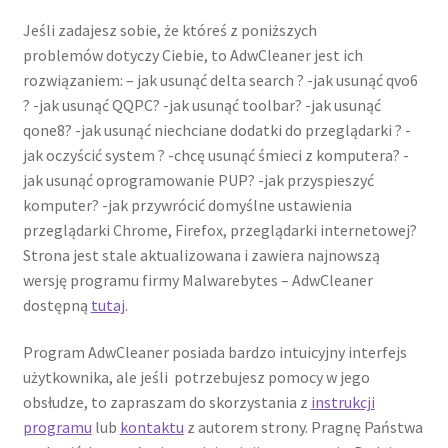
Jeśli zadajesz sobie, że któreś z poniższych
problemów dotyczy Ciebie, to AdwCleaner jest ich
rozwiązaniem: – jak usunąć delta search ? -jak usunąć qvo6
? -jak usunąć QQPC? -jak usunąć toolbar? -jak usunąć
qone8? -jak usunąć niechciane dodatki do przeglądarki ? -
jak oczyścić system ? -chcę usunąć śmieci z komputera? -
jak usunąć oprogramowanie PUP? -jak przyspieszyć
komputer? -jak przywrócić domyślne ustawienia
przeglądarki Chrome, Firefox, przeglądarki internetowej?
Strona jest stale aktualizowana i zawiera najnowszą
wersję programu firmy Malwarebytes – AdwCleaner
dostępną
tutaj
.
Program AdwCleaner posiada bardzo intuicyjny interfejs
użytkownika, ale jeśli potrzebujesz pomocy w jego
obsłudze, to zapraszam do skorzystania z
instrukcji
programu
lub
kontaktu
z autorem strony. Pragnę Państwa